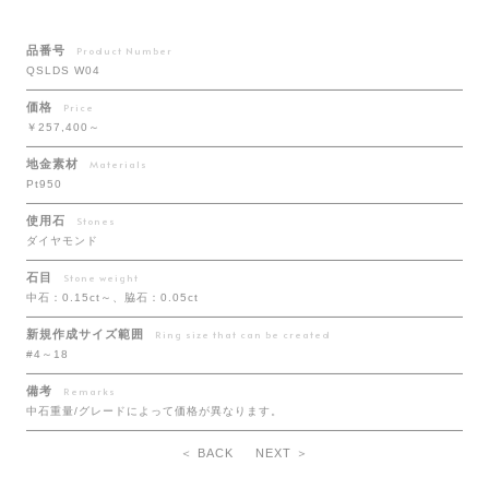
品番号
Product Number
QSLDS W04
価格
Price
￥257,400～
地金素材
Materials
Pt950
使用石
Stones
ダイヤモンド
石目
Stone weight
中石：0.15ct～、脇石：0.05ct
新規作成サイズ範囲
Ring size that can be created
#4～18
備考
Remarks
中石重量/グレードによって価格が異なります。
＜ BACK
NEXT ＞