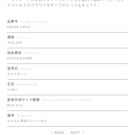
クゴールドのフラワーモチーフがとってもキュート。
品番号
Product Number
KBLDS 20013
価格
Price
￥90,200
地金素材
Materials
K10PG/K10WG
使用石
Stones
ダイヤモンド
石目
Stone weight
0.09ct
新規作成サイズ範囲
Ring size that can be created
約18.5cm
備考
Remarks
ロゴ入り専用プレート付き。
＜ BACK
NEXT ＞